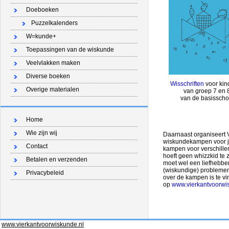
Doeboeken
Puzzelkalenders
W=kunde+
Toepassingen van de wiskunde
Veelvlakken maken
Diverse boeken
Wisschriften
voor kin
Overige materialen
van groep 7 en 
van de basisscho
Home
Wie zijn wij
Daarnaast organiseert 
wiskundekampen voor jo
Contact
kampen voor verschillen
hoeft geen whizzkid te 
Betalen en verzenden
moet wel een liefhebber
(wiskundige) problemen
Privacybeleid
over de kampen is te v
op
www.vierkantvoorwi
www.vierkantvoorwiskunde.nl