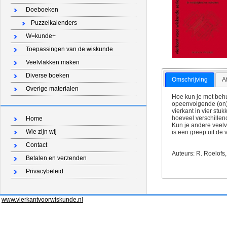
Doeboeken
Puzzelkalenders
W=kunde+
Toepassingen van de wiskunde
Veelvlakken maken
Diverse boeken
Omschrijving
A
Overige materialen
Hoe kun je met beh
opeenvolgende (on)e
vierkant in vier st
hoeveel verschillen
Home
Kun je andere veelv
Wie zijn wij
is een greep uit de
Contact
Auteurs: R. Roelofs,
Betalen en verzenden
Privacybeleid
www.vierkantvoorwiskunde.nl