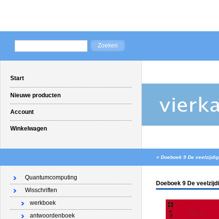
Start
Nieuwe producten
Account
Winkelwagen
»
Doeboek 9 De veelzijdig
Quantumcomputing
Doeboek 9 De veelzijd
Wisschriften
werkboek
antwoordenboek