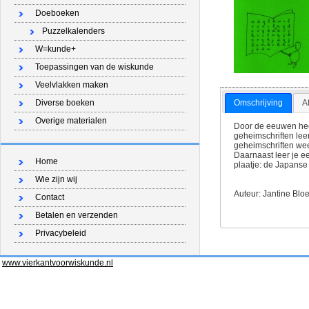
Doeboeken
Puzzelkalenders
W=kunde+
Toepassingen van de wiskunde
Veelvlakken maken
Omschrijving
A
Diverse boeken
Overige materialen
Door de eeuwen heen
geheimschriften leer
geheimschriften wee
Daarnaast leer je e
Home
plaatje: de Japanse 
Wie zijn wij
Auteur: Jantine Blo
Contact
Betalen en verzenden
Privacybeleid
www.vierkantvoorwiskunde.nl