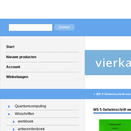
Start
Nieuwe producten
Account
Winkelwagen
»
WS 5 Geheimschrift werk
Quantumcomputing
WS 5 Geheimschrift we
Wisschriften
werkboek
antwoordenboek